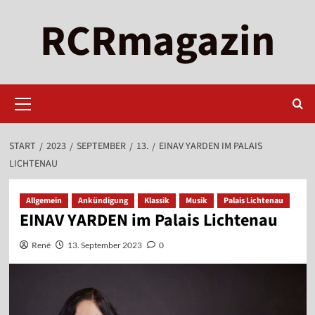
Zum
RCRmagazin
Inhalt
springen
Primäres
Menü
START
2023
SEPTEMBER
13.
EINAV YARDEN IM PALAIS
LICHTENAU
Allgemein
Ankündigung
Klassik
Musik
Palais Lichtenau
EINAV YARDEN im Palais Lichtenau
René
13. September 2023
0