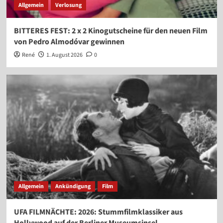
Allgemein
Verlosung
BITTERES FEST: 2 x 2 Kinogutscheine für den neuen Film
von Pedro Almodóvar gewinnen
René
1. August 2026
0
Allgemein
Ankündigung
Film
UFA FILMNÄCHTE: 2026: Stummfilmklassiker aus
Hollywood auf der Berliner Museumsinsel