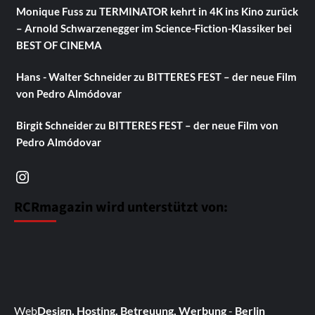
Monique Fuss
zu
TERMINATOR kehrt in 4K ins Kino zurück
– Arnold Schwarzenegger im Science-Fiction-Klassiker bei
BEST OF CINEMA
Hans - Walter Schneider
zu
BITTERES FEST – der neue Film
von Pedro Almódovar
Birgit Schneider
zu
BITTERES FEST – der neue Film von
Pedro Almódovar
Instagram
RCRmagazin wird unterstützt von:
Web
Design, Hosting, Betreuung, Werbung
-
Berlin