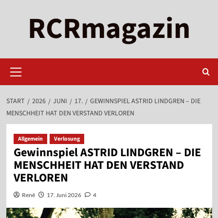
Zum
RCRmagazin
Inhalt
springen
Primäres
Menü
START
2026
JUNI
17.
GEWINNSPIEL ASTRID LINDGREN – DIE
MENSCHHEIT HAT DEN VERSTAND VERLOREN
Allgemein
Verlosung
Gewinnspiel ASTRID LINDGREN – DIE
MENSCHHEIT HAT DEN VERSTAND
VERLOREN
René
17. Juni 2026
4