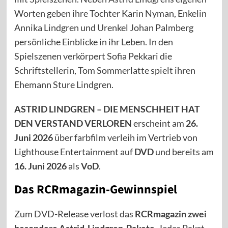
Worten geben ihre Tochter Karin Nyman, Enkelin
Annika Lindgren und Urenkel Johan Palmberg
persönliche Einblicke in ihr Leben. In den
Spielszenen verkörpert Sofia Pekkari die
Schriftstellerin, Tom Sommerlatte spielt ihren
Ehemann Sture Lindgren.
ASTRID LINDGREN – DIE MENSCHHEIT HAT
DEN VERSTAND VERLOREN
erscheint am
26.
Juni 2026
über farbfilm verleih im Vertrieb von
Lighthouse Entertainment auf
DVD
und bereits am
16. Juni 2026
als
VoD
.
Das RCRmagazin-Gewinnspiel
Zum DVD-Release verlost das
RCRmagazin zwei
besondere Astrid-Lindgren-Pakete
. Jedes Paket