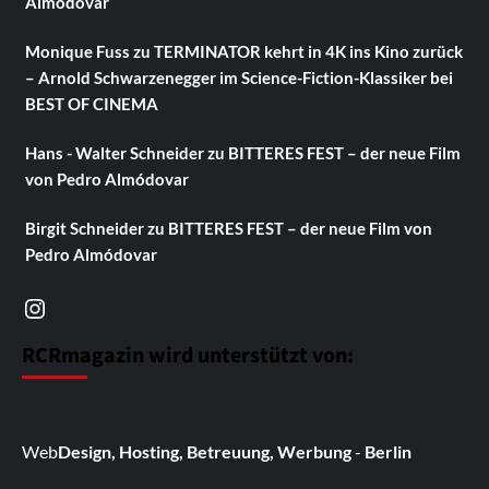
Almódovar
Monique Fuss
zu
TERMINATOR kehrt in 4K ins Kino zurück
– Arnold Schwarzenegger im Science-Fiction-Klassiker bei
BEST OF CINEMA
Hans - Walter Schneider
zu
BITTERES FEST – der neue Film
von Pedro Almódovar
Birgit Schneider
zu
BITTERES FEST – der neue Film von
Pedro Almódovar
Instagram
RCRmagazin wird unterstützt von:
Web
Design, Hosting, Betreuung, Werbung
-
Berlin