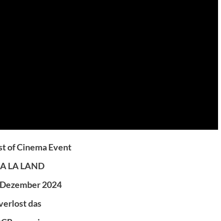
t of Cinema Event
LA LA LAND
 Dezember 2024
verlost das