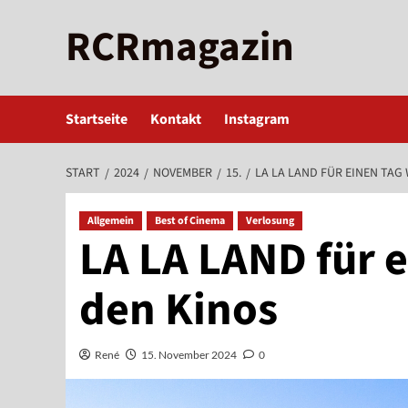
Zum
RCRmagazin
Inhalt
springen
Startseite
Kontakt
Instagram
START
2024
NOVEMBER
15.
LA LA LAND FÜR EINEN TAG 
Allgemein
Best of Cinema
Verlosung
LA LA LAND für e
den Kinos
René
15. November 2024
0