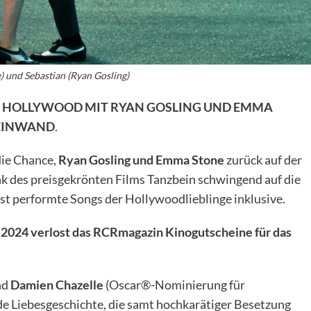
 und Sebastian (Ryan Gosling)
N HOLLYWOOD MIT RYAN GOSLING UND EMMA
LEINWAND
.
ie Chance,
Ryan Gosling und Emma Stone
zurück auf der
k des preisgekrönten Films Tanzbein schwingend auf die
st performte Songs der Hollywoodlieblinge inklusive.
 2024 verlost das RCRmagazin Kinogutscheine für das
nd
Damien Chazelle
(Oscar®-Nominierung für
de Liebesgeschichte, die samt hochkarätiger Besetzung