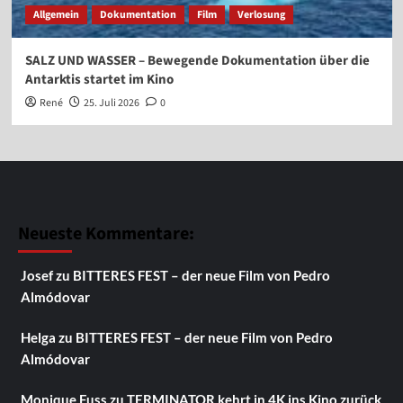
Allgemein
Dokumentation
Film
Verlosung
SALZ UND WASSER – Bewegende Dokumentation über die
Antarktis startet im Kino
René
25. Juli 2026
0
Neueste Kommentare:
Josef
zu
BITTERES FEST – der neue Film von Pedro
Almódovar
Helga
zu
BITTERES FEST – der neue Film von Pedro
Almódovar
Monique Fuss
zu
TERMINATOR kehrt in 4K ins Kino zurück