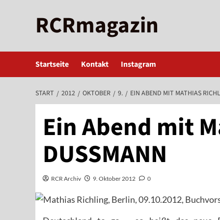
Zum
RCRmagazin
Inhalt
springen
Startseite
Kontakt
Instagram
START
2012
OKTOBER
9.
EIN ABEND MIT MATHIAS RICH
Ein Abend mit Ma
DUSSMANN
RCR Archiv
9. Oktober 2012
0