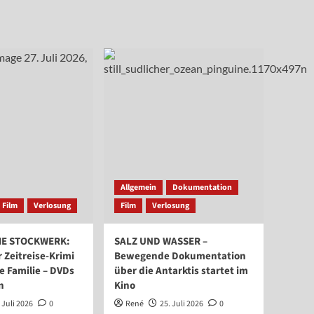
Allgemein
Dokumentation
Film
Verlosung
Film
Verlosung
ME STOCKWERK:
SALZ UND WASSER –
Zeitreise-Krimi
Bewegende Dokumentation
e Familie – DVDs
über die Antarktis startet im
n
Kino
 Juli 2026
0
René
25. Juli 2026
0