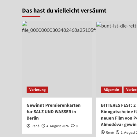
Das hast du vielleicht versäumt
Verlosung
Allgemein
Verlo
Gewinnt Premierenkarten
BITTERES FEST: 2 
für SALZ UND WASSER in
Kinogutscheine f
Berlin
neuen Film von P
Almodóvar gewi
René
4. August 2026
0
René
1. August 