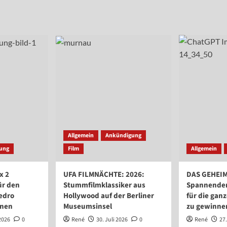
Allgemein
Ankündigung
sung
Film
Allgemein
x 2
UFA FILMNÄCHTE: 2026:
DAS GEHEI
ür den
Stummfilmklassiker aus
Spannender 
edro
Hollywood auf der Berliner
für die ganz
nnen
Museumsinsel
zu gewinne
2026
0
René
30. Juli 2026
0
René
27.